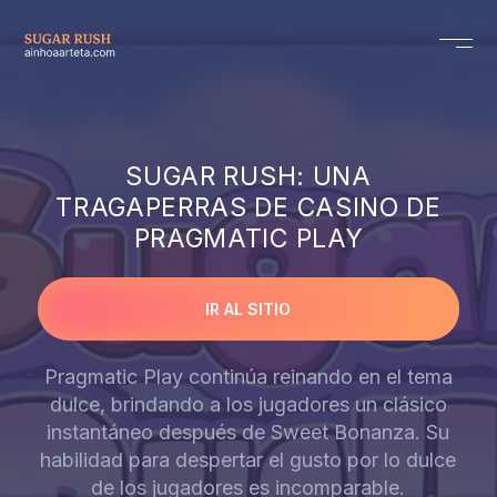
SUGAR RUSH: UNA
TRAGAPERRAS DE CASINO DE
PRAGMATIC PLAY
IR AL SITIO
Pragmatic Play continúa reinando en el tema
dulce, brindando a los jugadores un clásico
instantáneo después de Sweet Bonanza. Su
habilidad para despertar el gusto por lo dulce
de los jugadores es incomparable.