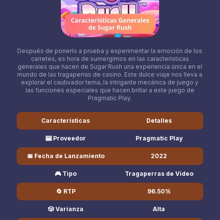
Después de ponerlo a prueba y experimentar la emoción de los
carretes, es hora de sumergirnos en las características
generales que hacen de Sugar Rush una experiencia única en el
mundo de las tragaperras de casino. Este dulce viaje nos lleva a
explorar el cautivador tema, la intrigante mecánica de juego y
las funciones especiales que hacen brillar a este juego de
Pragmatic Play.
Características
Detalles
🎰 Proveedor
Pragmatic Play
📅 Fecha de Lanzamiento
2022
🎮 Tipo
Tragaperras de Video
🔄 RTP
96.50%
🎲 Varianza
Alta