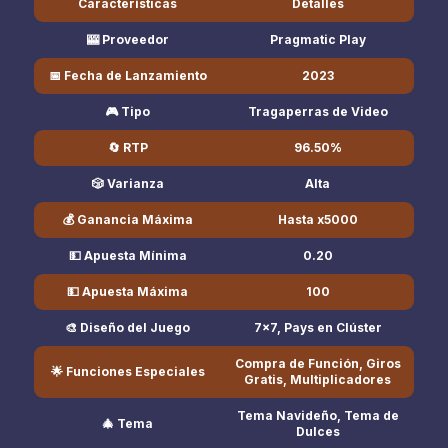
Características
Detalles
🎰 Proveedor
Pragmatic Play
📅 Fecha de Lanzamiento
2023
🎮 Tipo
Tragaperras de Video
🔄 RTP
96.50%
🎲 Varianza
Alta
💰 Ganancia Máxima
Hasta x5000
💵 Apuesta Mínima
0.20
💵 Apuesta Máxima
100
🎨 Diseño del Juego
7x7, Pays en Clúster
Compra de Función, Giros
🌟 Funciones Especiales
Gratis, Multiplicadores
Tema Navideño, Tema de
🎄 Tema
Dulces