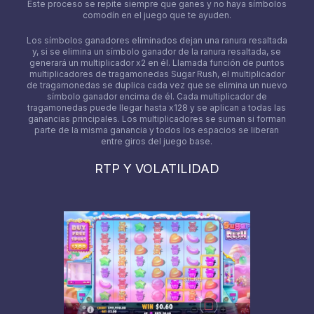
Este proceso se repite siempre que ganes y no haya símbolos
comodín en el juego que te ayuden.
Los símbolos ganadores eliminados dejan una ranura resaltada
y, si se elimina un símbolo ganador de la ranura resaltada, se
generará un multiplicador x2 en él. Llamada función de puntos
multiplicadores de tragamonedas Sugar Rush, el multiplicador
de tragamonedas se duplica cada vez que se elimina un nuevo
símbolo ganador encima de él. Cada multiplicador de
tragamonedas puede llegar hasta x128 y se aplican a todas las
ganancias principales. Los multiplicadores se suman si forman
parte de la misma ganancia y todos los espacios se liberan
entre giros del juego base.
RTP Y VOLATILIDAD