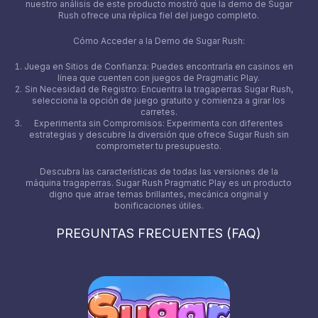
nuestro análisis de este producto mostró que la demo de Sugar
Rush ofrece una réplica fiel del juego completo.
Cómo Acceder a la Demo de Sugar Rush:
Juega en Sitios de Confianza: Puedes encontrarla en casinos en
línea que cuenten con juegos de Pragmatic Play.
Sin Necesidad de Registro: Encuentra la tragaperras Sugar Rush,
selecciona la opción de juego gratuito y comienza a girar los
carretes.
Experimenta sin Compromisos: Experimenta con diferentes
estrategias y descubre la diversión que ofrece Sugar Rush sin
comprometer tu presupuesto.
Descubra las características de todas las versiones de la
máquina tragaperras. Sugar Rush Pragmatic Play es un producto
digno que atrae temas brillantes, mecánica original y
bonificaciones útiles.
PREGUNTAS FRECUENTES (FAQ)